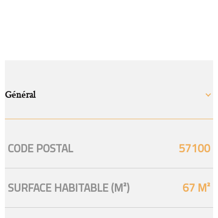
Général
CODE POSTAL
57100
Caractérisque
Valeurs
SURFACE HABITABLE (M²)
67 M²