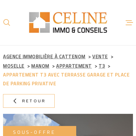
Aller
Aller
Aller
Aller
à
à
au
au
:
la
menu
contenu
recherche
principal
ACCUE
AGENCE IMMOBILIÈRE À CATTENOM
VENTE
MOSELLE
MANOM
APPARTEMENT
T3
AGENC
APPARTEMENT T3 AVEC TERRASSE GARAGE ET PLACE
DE PARKING PRIVATIVE
VENTE
RETOUR
LOCAT
SOUS-OFFRE