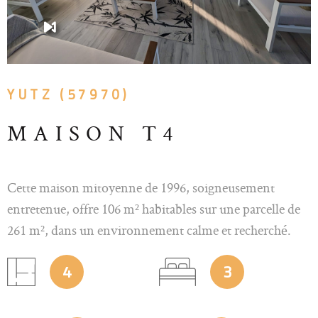
YUTZ (57970)
MAISON T4
Cette maison mitoyenne de 1996, soigneusement
entretenue, offre 106 m² habitables sur une parcelle de
261 m², dans un environnement calme et recherché.
Elle combine fonctionnalité, confort moderne et
4
3
espaces lumineux pensés pour une vie familiale
harmonieuse. Rez-de-chaussée L’entrée s’ouvre sur un
salon/séjour chaleureux, prolongé par une cuisine