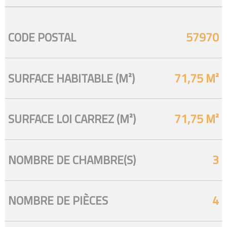
CODE POSTAL
57970
Caractérisque
Valeurs
SURFACE HABITABLE (M²)
71,75 M²
SURFACE LOI CARREZ (M²)
71,75 M²
NOMBRE DE CHAMBRE(S)
3
NOMBRE DE PIÈCES
4